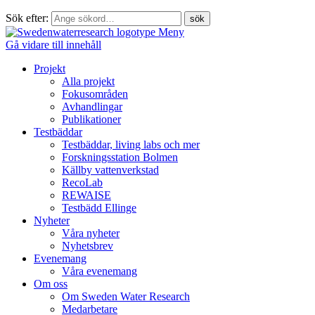
Sök efter:
Meny
Gå vidare till innehåll
Projekt
Alla projekt
Fokusområden
Avhandlingar
Publikationer
Testbäddar
Testbäddar, living labs och mer
Forskningsstation Bolmen
Källby vattenverkstad
RecoLab
REWAISE
Testbädd Ellinge
Nyheter
Våra nyheter
Nyhetsbrev
Evenemang
Våra evenemang
Om oss
Om Sweden Water Research
Medarbetare