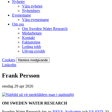
Nyheter
Våra nyheter
Nyhetsbrev
Evenemang
Våra evenemang
Om oss
Om Sweden Water Research
Medarbetare
Kontakt
Fakturering
Lediga jobb
Utlysta exjobb
Cookies
Hantera medgivande
Linkedin
Frank Persson
onsdag 29 apr 2026
OM SWEDEN WATER RESEARCH
Sweden Water Research ägs av
NSVA
,
Sydvatten
och
VA SYD
. Vi