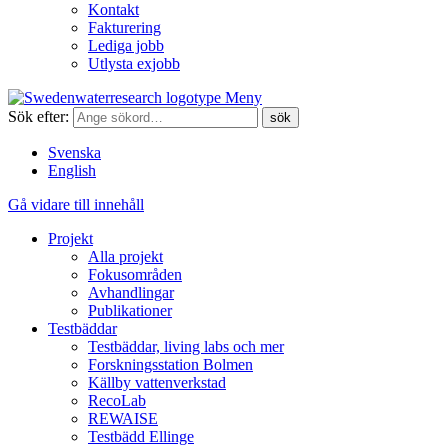
Kontakt
Fakturering
Lediga jobb
Utlysta exjobb
Meny
Sök efter:
Svenska
English
Gå vidare till innehåll
Projekt
Alla projekt
Fokusområden
Avhandlingar
Publikationer
Testbäddar
Testbäddar, living labs och mer
Forskningsstation Bolmen
Källby vattenverkstad
RecoLab
REWAISE
Testbädd Ellinge