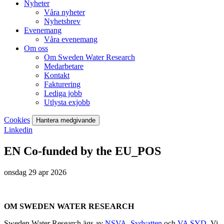
Nyheter
Våra nyheter
Nyhetsbrev
Evenemang
Våra evenemang
Om oss
Om Sweden Water Research
Medarbetare
Kontakt
Fakturering
Lediga jobb
Utlysta exjobb
Cookies
Hantera medgivande
Linkedin
EN Co-funded by the EU_POS
onsdag 29 apr 2026
OM SWEDEN WATER RESEARCH
Sweden Water Research ägs av
NSVA
,
Sydvatten
och
VA SYD
. Vi