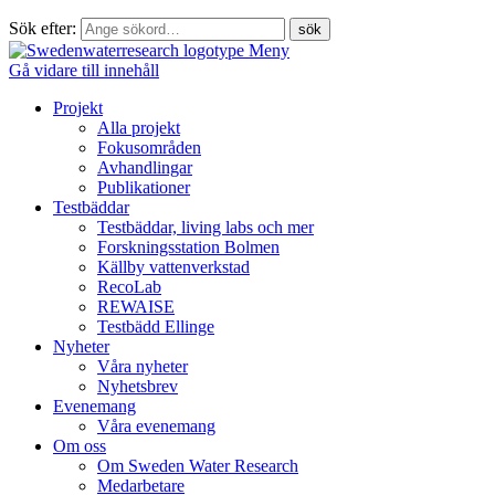
Sök efter:
Meny
Gå vidare till innehåll
Projekt
Alla projekt
Fokusområden
Avhandlingar
Publikationer
Testbäddar
Testbäddar, living labs och mer
Forskningsstation Bolmen
Källby vattenverkstad
RecoLab
REWAISE
Testbädd Ellinge
Nyheter
Våra nyheter
Nyhetsbrev
Evenemang
Våra evenemang
Om oss
Om Sweden Water Research
Medarbetare