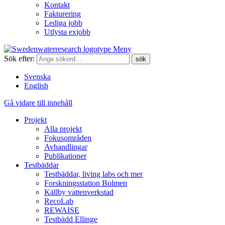
Kontakt
Fakturering
Lediga jobb
Utlysta exjobb
Meny
Sök efter:
Svenska
English
Gå vidare till innehåll
Projekt
Alla projekt
Fokusområden
Avhandlingar
Publikationer
Testbäddar
Testbäddar, living labs och mer
Forskningsstation Bolmen
Källby vattenverkstad
RecoLab
REWAISE
Testbädd Ellinge