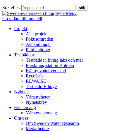
Sök efter:
Meny
Gå vidare till innehåll
Projekt
Alla projekt
Fokusområden
Avhandlingar
Publikationer
Testbäddar
Testbäddar, living labs och mer
Forskningsstation Bolmen
Källby vattenverkstad
RecoLab
REWAISE
Testbädd Ellinge
Nyheter
Våra nyheter
Nyhetsbrev
Evenemang
Våra evenemang
Om oss
Om Sweden Water Research
Medarbetare