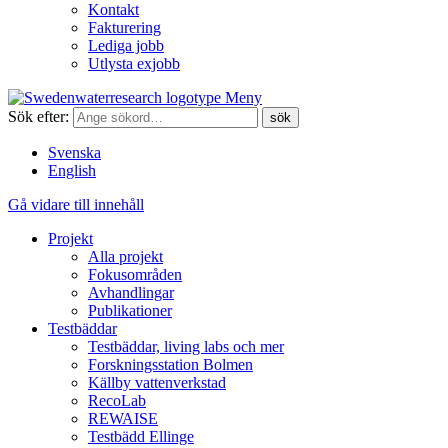
Kontakt
Fakturering
Lediga jobb
Utlysta exjobb
Meny
Sök efter:
Svenska
English
Gå vidare till innehåll
Projekt
Alla projekt
Fokusområden
Avhandlingar
Publikationer
Testbäddar
Testbäddar, living labs och mer
Forskningsstation Bolmen
Källby vattenverkstad
RecoLab
REWAISE
Testbädd Ellinge