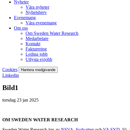
Nyheter
Våra nyheter
Nyhetsbrev
Evenemang
Våra evenemang
Om oss
Om Sweden Water Research
Medarbetare
Kontakt
Fakturering
Lediga jobb
Utlysta exjobb
Cookies
Hantera medgivande
Linkedin
Bild1
torsdag 23 jan 2025
OM SWEDEN WATER RESEARCH
Sweden Water Research ägs av
NSVA
,
Sydvatten
och
VA SYD
. Vi