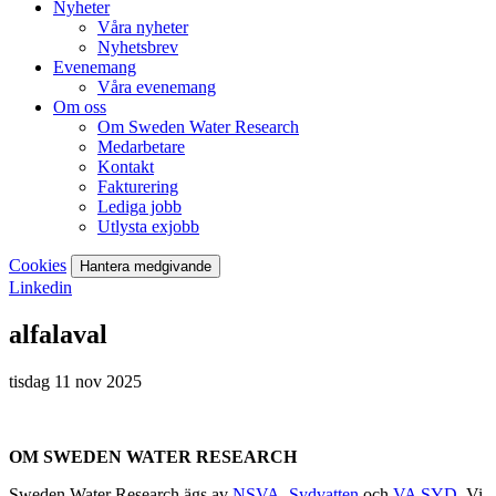
Nyheter
Våra nyheter
Nyhetsbrev
Evenemang
Våra evenemang
Om oss
Om Sweden Water Research
Medarbetare
Kontakt
Fakturering
Lediga jobb
Utlysta exjobb
Cookies
Hantera medgivande
Linkedin
alfalaval
tisdag 11 nov 2025
OM SWEDEN WATER RESEARCH
Sweden Water Research ägs av
NSVA
,
Sydvatten
och
VA SYD
. Vi