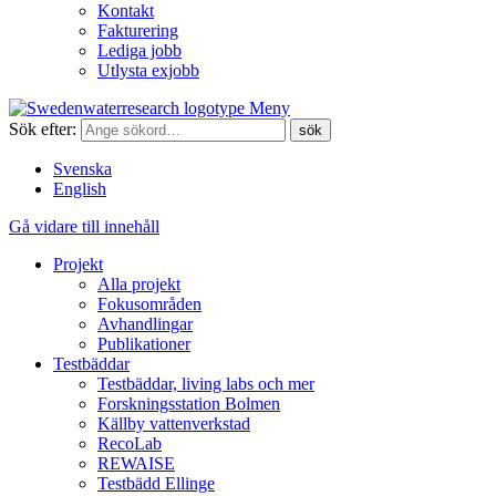
Kontakt
Fakturering
Lediga jobb
Utlysta exjobb
Meny
Sök efter:
Svenska
English
Gå vidare till innehåll
Projekt
Alla projekt
Fokusområden
Avhandlingar
Publikationer
Testbäddar
Testbäddar, living labs och mer
Forskningsstation Bolmen
Källby vattenverkstad
RecoLab
REWAISE
Testbädd Ellinge