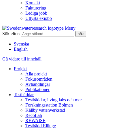
Kontakt
Fakturering
Lediga jobb
Utlysta exjobb
Meny
Sök efter:
Svenska
English
Gå vidare till innehåll
Projekt
Alla projekt
Fokusområden
Avhandlingar
Publikationer
Testbäddar
Testbäddar, living labs och mer
Forskningsstation Bolmen
Källby vattenverkstad
RecoLab
REWAISE
Testbädd Ellinge