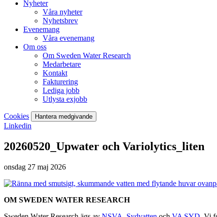
Nyheter
Våra nyheter
Nyhetsbrev
Evenemang
Våra evenemang
Om oss
Om Sweden Water Research
Medarbetare
Kontakt
Fakturering
Lediga jobb
Utlysta exjobb
Cookies
Hantera medgivande
Linkedin
20260520_Upwater och Variolytics_liten
onsdag 27 maj 2026
OM SWEDEN WATER RESEARCH
Sweden Water Research ägs av
NSVA
,
Sydvatten
och
VA SYD
. Vi 