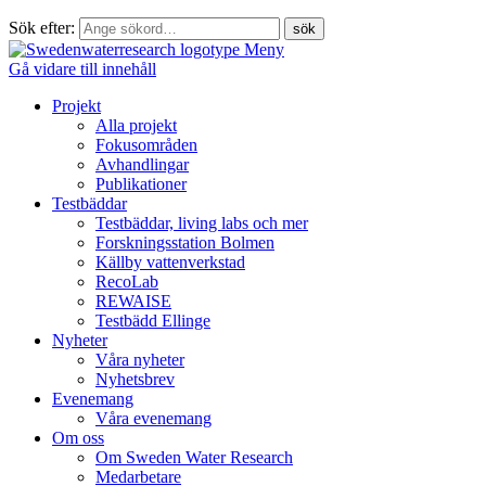
Sök efter:
Meny
Gå vidare till innehåll
Projekt
Alla projekt
Fokusområden
Avhandlingar
Publikationer
Testbäddar
Testbäddar, living labs och mer
Forskningsstation Bolmen
Källby vattenverkstad
RecoLab
REWAISE
Testbädd Ellinge
Nyheter
Våra nyheter
Nyhetsbrev
Evenemang
Våra evenemang
Om oss
Om Sweden Water Research
Medarbetare