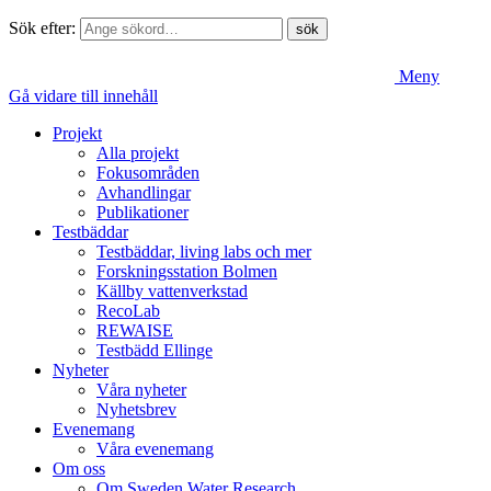
Sök efter:
Meny
Gå vidare till innehåll
Projekt
Alla projekt
Fokusområden
Avhandlingar
Publikationer
Testbäddar
Testbäddar, living labs och mer
Forskningsstation Bolmen
Källby vattenverkstad
RecoLab
REWAISE
Testbädd Ellinge
Nyheter
Våra nyheter
Nyhetsbrev
Evenemang
Våra evenemang
Om oss
Om Sweden Water Research