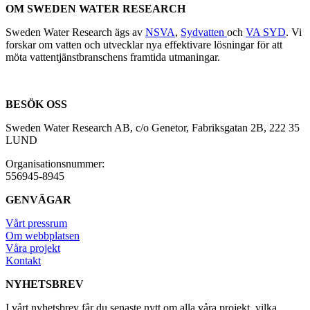
OM SWEDEN WATER RESEARCH
Sweden Water Research ägs av
NSVA
,
Sydvatten
och
VA SYD
. Vi
forskar om vatten och utvecklar nya effektivare lösningar för att
möta vattentjänstbranschens framtida utmaningar.
BESÖK OSS
Sweden Water Research AB, c/o Genetor, Fabriksgatan 2B, 222 35
LUND
Organisationsnummer:
556945-8945
GENVÄGAR
Vårt pressrum
Om webbplatsen
Våra projekt
Kontakt
NYHETSBREV
I vårt nyhetsbrev får du senaste nytt om alla våra projekt, vilka