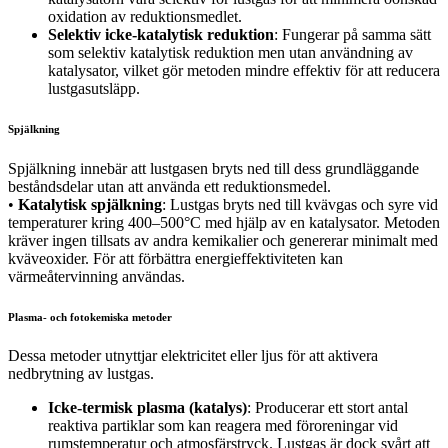
oxidation av reduktionsmedlet.
Selektiv icke-katalytisk reduktion
: Fungerar på samma sätt
som selektiv katalytisk reduktion men utan användning av
katalysator, vilket gör metoden mindre effektiv för att reducera
lustgasutsläpp.
Spjälkning
Spjälkning innebär att lustgasen bryts ned till dess grundläggande
beståndsdelar utan att använda ett reduktionsmedel.
•
Katalytisk spjälkning
: Lustgas bryts ned till kvävgas och syre vid
temperaturer kring 400–500°C med hjälp av en katalysator. Metoden
kräver ingen tillsats av andra kemikalier och genererar minimalt med
kväveoxider. För att förbättra energieffektiviteten kan
värmeåtervinning användas.
Plasma- och fotokemiska metoder
Dessa metoder utnyttjar elektricitet eller ljus för att aktivera
nedbrytning av lustgas.
Icke-termisk plasma (katalys)
: Producerar ett stort antal
reaktiva partiklar som kan reagera med föroreningar vid
rumstemperatur och atmosfärstryck. Lustgas är dock svårt att