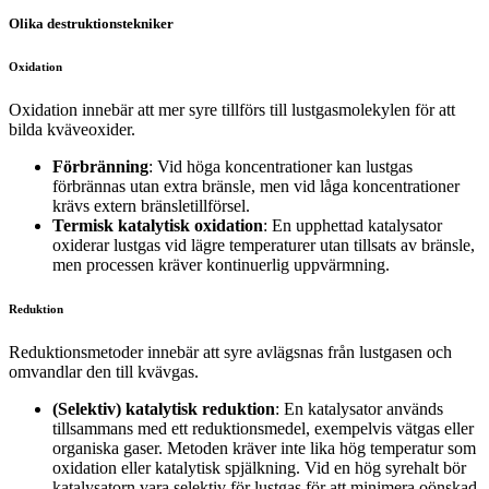
Olika destruktionstekniker
Oxidation
Oxidation innebär att mer syre tillförs till lustgasmolekylen för att
bilda kväveoxider.
Förbränning
: Vid höga koncentrationer kan lustgas
förbrännas utan extra bränsle, men vid låga koncentrationer
krävs extern bränsletillförsel.
Termisk katalytisk oxidation
: En upphettad katalysator
oxiderar lustgas vid lägre temperaturer utan tillsats av bränsle,
men processen kräver kontinuerlig uppvärmning.
Reduktion
Reduktionsmetoder innebär att syre avlägsnas från lustgasen och
omvandlar den till kvävgas.
(Selektiv) katalytisk reduktion
: En katalysator används
tillsammans med ett reduktionsmedel, exempelvis vätgas eller
organiska gaser. Metoden kräver inte lika hög temperatur som
oxidation eller katalytisk spjälkning. Vid en hög syrehalt bör
katalysatorn vara selektiv för lustgas för att minimera oönskad