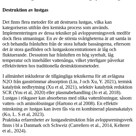
Destruktion av lustgas
Det finns flera metoder för att destruera lustgas, vilka kan
kategoriseras utifrån den kemiska process som används.
Implementeringen av dessa tekniker på avloppsreningsverk medför
dock flera utmaningar. En av de största svårigheterna är att samla in
och behandla frånluften från de stora luftade bassängerna, eftersom
det är stora gasflöden och lustgaskoncentrationen är låg och
fluktuerande. Dessutom har frånluften en hög syrehalt, låg
temperatur och innehåller vattenånga, vilket ytterligare påverkar
effektiviteten hos traditionella destruktionsmetoder.
I allmänhet inkluderar de tillgängliga teknikerna för att avlägsna
N2O från gasströmmar absorption (Liu, J och Xu, Y. 2021), termisk
katalytisk nedbrytning (Xu et al, 2021), selektiv katalytisk reduktion
SCR (You et al, 2020) eller plasmabehandling (Jo et al, 2018).
Lustgas i rökgaser kan absorberas med olika vattenlösningar, såsom
vatten- och aminolösningar (Hartono et al 2008). En effektiv
minskning av lustgas kan även fås via en kombinerad plasmakatalys
(Ko, L. S et al, 2023).
Praktiska erfarenheter av lustgasdestruktion från avloppsreningsverk
finns i bl a Danmark och Schweiz (Carreñero et al., 2014, Kelterer
et al., 2024).