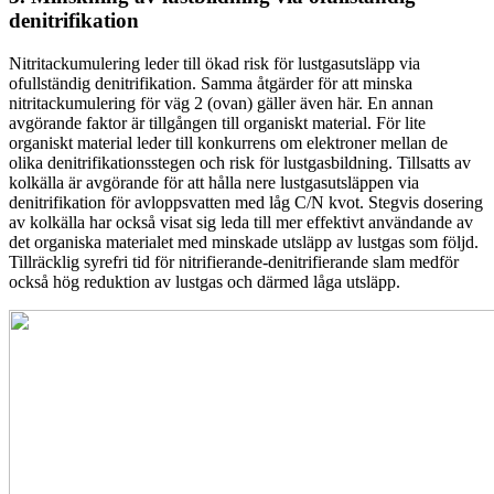
denitrifikation
Nitritackumulering leder till ökad risk för lustgasutsläpp via
ofullständig denitrifikation. Samma åtgärder för att minska
nitritackumulering för väg 2 (ovan) gäller även här. En annan
avgörande faktor är tillgången till organiskt material. För lite
organiskt material leder till konkurrens om elektroner mellan de
olika denitrifikationsstegen och risk för lustgasbildning. Tillsatts av
kolkälla är avgörande för att hålla nere lustgasutsläppen via
denitrifikation för avloppsvatten med låg C/N kvot. Stegvis dosering
av kolkälla har också visat sig leda till mer effektivt användande av
det organiska materialet med minskade utsläpp av lustgas som följd.
Tillräcklig syrefri tid för nitrifierande-denitrifierande slam medför
också hög reduktion av lustgas och därmed låga utsläpp.