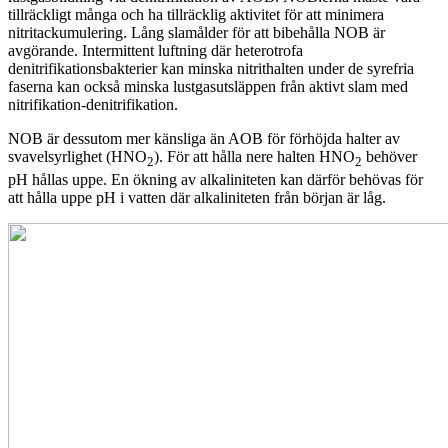
tillräckligt många och ha tillräcklig aktivitet för att minimera
nitritackumulering. Lång slamålder för att bibehålla NOB är
avgörande. Intermittent luftning där heterotrofa
denitrifikationsbakterier kan minska nitrithalten under de syrefria
faserna kan också minska lustgasutsläppen från aktivt slam med
nitrifikation-denitrifikation.
NOB är dessutom mer känsliga än AOB för förhöjda halter av
svavelsyrlighet (HNO
). För att hålla nere halten HNO
behöver
2
2
pH hållas uppe. En ökning av alkaliniteten kan därför behövas för
att hålla uppe pH i vatten där alkaliniteten från början är låg.