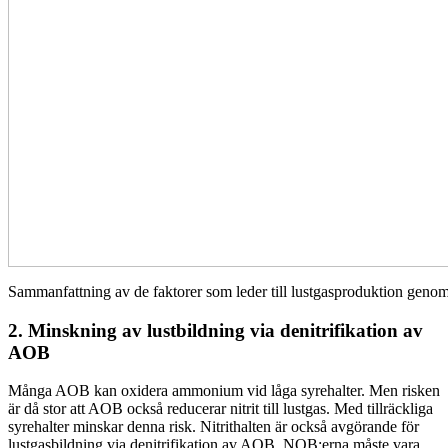
Sammanfattning av de faktorer som leder till lustgasproduktion gen
2. Minskning av lustbildning via denitrifikation av
AOB
Många AOB kan oxidera ammonium vid låga syrehalter. Men risken
är då stor att AOB också reducerar nitrit till lustgas. Med tillräckliga
syrehalter minskar denna risk. Nitrithalten är också avgörande för
lustgasbildning via denitrifikation av AOB. NOB:erna måste vara