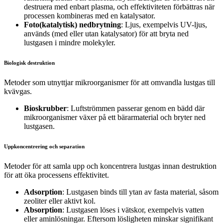
destruera med enbart plasma, och effektiviteten förbättras när
processen kombineras med en katalysator.
Foto(katalytisk) nedbrytning
: Ljus, exempelvis UV-ljus,
används (med eller utan katalysator) för att bryta ned
lustgasen i mindre molekyler.
Biologisk destruktion
Metoder som utnyttjar mikroorganismer för att omvandla lustgas till
kvävgas.
Bioskrubber
: Luftströmmen passerar genom en bädd där
mikroorganismer växer på ett bärarmaterial och bryter ned
lustgasen.
Uppkoncentrering och separation
Metoder för att samla upp och koncentrera lustgas innan destruktion
för att öka processens effektivitet.
Adsorption
: Lustgasen binds till ytan av fasta material, såsom
zeoliter eller aktivt kol.
Absorption
: Lustgasen löses i vätskor, exempelvis vatten
eller aminlösningar. Eftersom lösligheten minskar signifikant