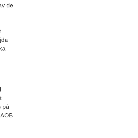
 av de
t
öjda
ika
d
t
s på
v AOB