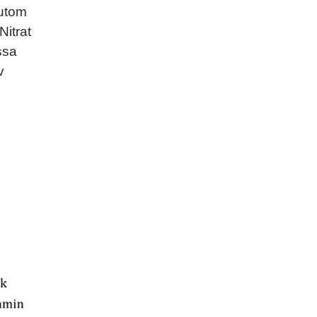
sutom
itrat
ssa
v