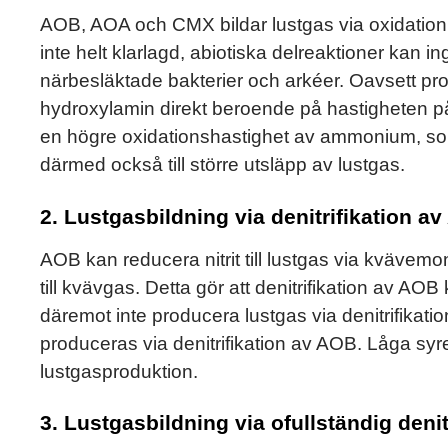
AOB, AOA och CMX bildar lustgas via oxidation
inte helt klarlagd, abiotiska delreaktioner kan
närbesläktade bakterier och arkéer. Oavsett pr
hydroxylamin direkt beroende på hastigheten p
en högre oxidationshastighet av ammonium, som
därmed också till större utsläpp av lustgas.
2. Lustgasbildning via denitrifikation a
AOB kan reducera nitrit till lustgas via kvävem
till kvävgas. Detta gör att denitrifikation av A
däremot inte producera lustgas via denitrifikation
produceras via denitrifikation av AOB. Låga syre
lustgasproduktion.
3. Lustgasbildning via ofullständig denit