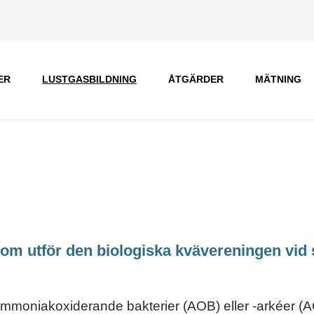
ER
LUSTGASBILDNING
ÅTGÄRDER
MÄTNING
om utför den biologiska kvävereningen vid 
av ammoniakoxiderande bakterier (AOB) eller -arkéer (