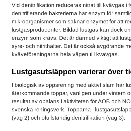
Vid denitrifikation reduceras nitrat till kvävgas 
denitrifierande bakterierna har enzym för samtli
mikroorganismer som saknar enzymet för att re
lustgasproducenter. Bildad lustgas kan dock oms
enzym som krävs. Det är därmed viktigt att lust
syre- och nitrithalter. Det är också avgörande med
kväveföreningarna hela vägen till kvävgas.
Lustgasutsläppen varierar över t
I biologisk avloppsrening med aktivt slam har 
återkommande toppar, vanligen under vintern och
resultat av obalans i aktiviteten för AOB och 
svenska reningsverk. Topparna i lustgasutsläpp 
(väg 2) och ofullständig denitrifikation (väg 3).