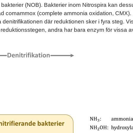
ande bakterier (NOB). Bakterier inom Nitrospira kan des
allad comammox (complete ammonia oxidation, CMX). N
denitrifikationen där reduktionen sker i fyra steg. Vi
ra reduktionsstegen, andra har bara enzym för vissa a