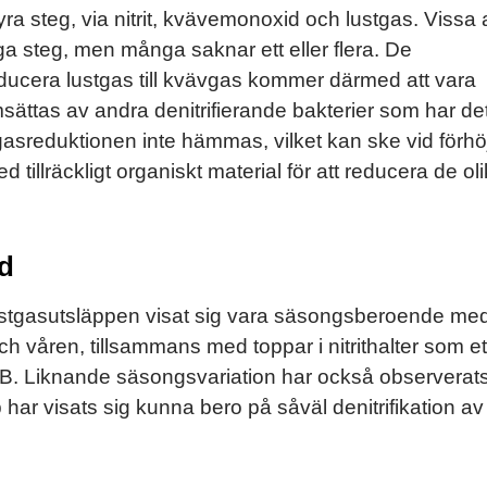
i fyra steg, via nitrit, kvävemonoxid och lustgas. Vissa
ga steg, men många saknar ett eller flera. De
ducera lustgas till kvävgas kommer därmed att vara
ättas av andra denitrifierande bakterier som har de
gasreduktionen inte hämmas, vilket kan ske vid förh
 tillräckligt organiskt material för att reducera de ol
id
lustgasutsläppen visat sig vara säsongsberoende me
 våren, tillsammans med toppar i nitrithalter som et
NOB. Liknande säsongsvariation har också observerat
har visats sig kunna bero på såväl denitrifikation a