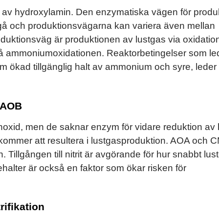
 av hydroxylamin. Den enzymatiska vägen för produk
 ingå och produktionsvägarna kan variera även mellan
oduktionsväg är produktionen av lustgas via oxidatio
å ammoniumoxidationen. Reaktorbetingelser som lede
 ökad tillgänglig halt av ammonium och syre, leder
v AOB
onoxid, men de saknar enzym för vidare reduktion av 
OB kommer att resultera i lustgasproduktion. AOA och
. Tillgången till nitrit är avgörande för hur snabbt lus
halter är också en faktor som ökar risken för
rifikation