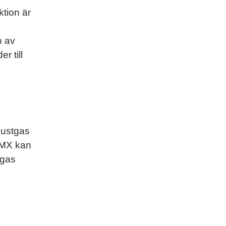
tion är
n av
r till
lustgas
 CMX kan
tgas