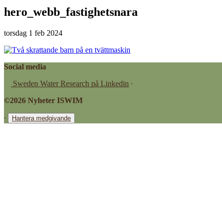
hero_webb_fastighetsnara
torsdag 1 feb 2024
Social media
Sweden Water Research på Linkedin
∙
©2026 Nyheter ISWIM
∙
Hantera medgivande