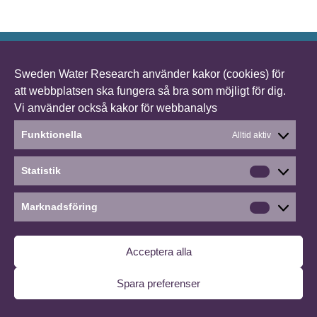
Sweden Water Research använder kakor (cookies) för
©2026 Detta händer
∙
Hantera medgivande
att webbplatsen ska fungera så bra som möjligt för dig.
Vi använder också kakor för webbanalys
Funktionella
Alltid aktiv
Statistik
Statistik
Marknadsföring
Marknads
Acceptera alla
Spara preferenser