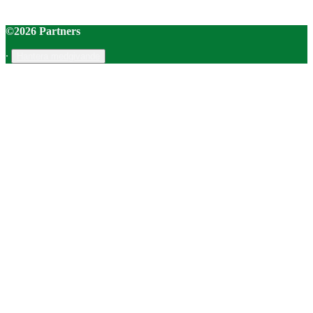
©2026 Partners
∙
Hantera medgivande