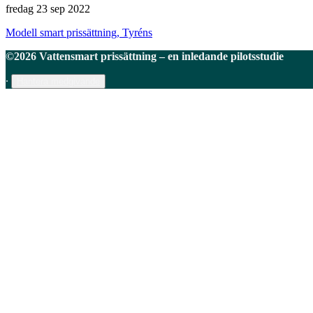
fredag 23 sep 2022
Modell smart prissättning, Tyréns
©2026 Vattensmart prissättning – en inledande pilotsstudie
∙
Hantera medgivande