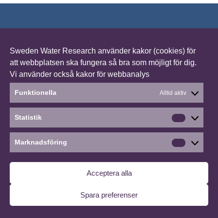
FanpLESStic – work with preventing and decreasing
the pollution of microplastics in the Baltic Sea.
Sweden Water Research använder kakor (cookies) för
att webbplatsen ska fungera så bra som möjligt för dig.
©2026 Outputs and reports
∙
Hantera medgivande
Vi använder också kakor för webbanalys
Funktionella
Alltid aktiv
Statistik
Statistik
Marknadsföring
Marknads
Acceptera alla
Spara preferenser