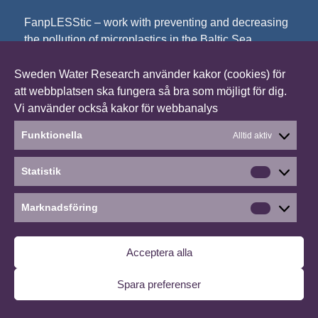
FanpLESStic – work with preventing and decreasing
the pollution of microplastics in the Baltic Sea.
Sweden Water Research använder kakor (cookies) för
©2026 FanpLESStic-sea
∙
Hantera medgivande
att webbplatsen ska fungera så bra som möjligt för dig.
Vi använder också kakor för webbanalys
Funktionella
Alltid aktiv
Statistik
Statistik
Marknadsföring
Marknads
Acceptera alla
Spara preferenser