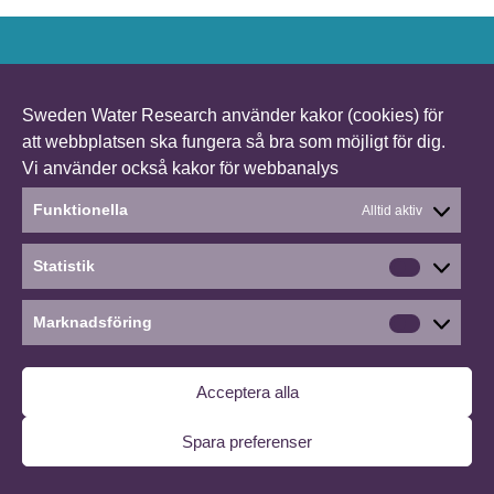
BONUS CLEANWATER – a research project working
with solutions to reduce microplastics and
Sweden Water Research använder kakor (cookies) för
micropollutans in the Baltic Sea. The project is
att webbplatsen ska fungera så bra som möjligt för dig.
running between 2017-2019.
Vi använder också kakor för webbanalys
Funktionella
Alltid aktiv
©2026 BONUS CLEANWATER
∙
Hantera medgivande
Statistik
Statistik
Marknadsföring
Marknads
Acceptera alla
Spara preferenser