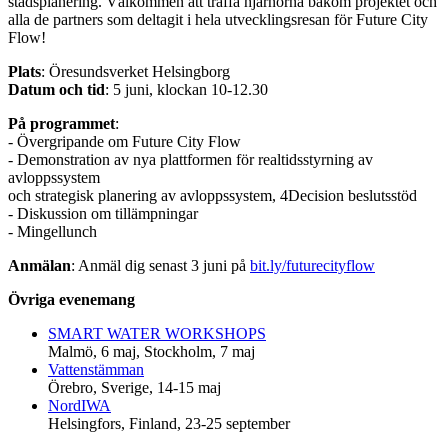
stadsplanering. Välkommen att träffa hjärnorna bakom projektet och
alla de partners som deltagit i hela utvecklingsresan för Future City
Flow!
Plats
: Öresundsverket Helsingborg
Datum och tid
: 5 juni, klockan 10‐12.30
På programmet
:
‐ Övergripande om Future City Flow
‐ Demonstration av nya plattformen för realtidsstyrning av
avloppssystem
och strategisk planering av avloppssystem, 4Decision beslutsstöd
‐ Diskussion om tillämpningar
‐ Mingellunch
Anmälan
: Anmäl dig senast 3 juni på
bit.ly/futurecityflow
Övriga evenemang
SMART WATER WORKSHOPS
Malmö, 6 maj, Stockholm, 7 maj
Vattenstämman
Örebro, Sverige, 14-15 maj
NordIWA
Helsingfors, Finland, 23-25 september