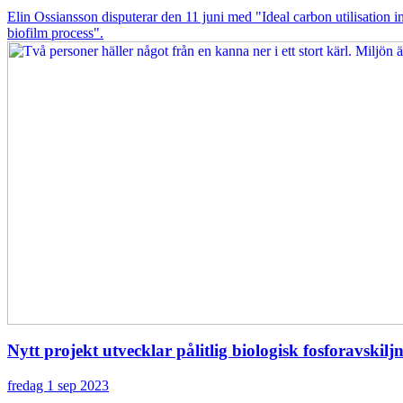
Elin Ossiansson disputerar den 11 juni med "Ideal carbon utilisation i
biofilm process".
Nytt projekt utvecklar pålitlig biologisk fosforavskilj
fredag 1 sep 2023