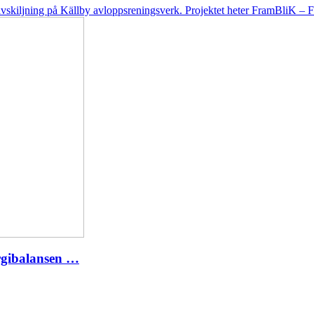
veavskiljning på Källby avloppsreningsverk. Projektet heter FramBliK – F
rgibalansen …