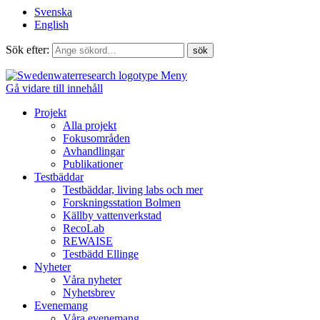
Svenska
English
Sök efter:
Meny
Gå vidare till innehåll
Projekt
Alla projekt
Fokusområden
Avhandlingar
Publikationer
Testbäddar
Testbäddar, living labs och mer
Forskningsstation Bolmen
Källby vattenverkstad
RecoLab
REWAISE
Testbädd Ellinge
Nyheter
Våra nyheter
Nyhetsbrev
Evenemang
Våra evenemang