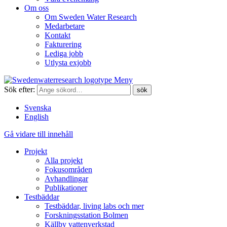
Om oss
Om Sweden Water Research
Medarbetare
Kontakt
Fakturering
Lediga jobb
Utlysta exjobb
Meny
Sök efter:
Svenska
English
Gå vidare till innehåll
Projekt
Alla projekt
Fokusområden
Avhandlingar
Publikationer
Testbäddar
Testbäddar, living labs och mer
Forskningsstation Bolmen
Källby vattenverkstad