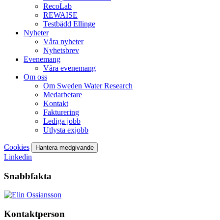
RecoLab
REWAISE
Testbädd Ellinge
Nyheter
Våra nyheter
Nyhetsbrev
Evenemang
Våra evenemang
Om oss
Om Sweden Water Research
Medarbetare
Kontakt
Fakturering
Lediga jobb
Utlysta exjobb
Cookies
Hantera medgivande
Linkedin
Snabbfakta
Kontaktperson