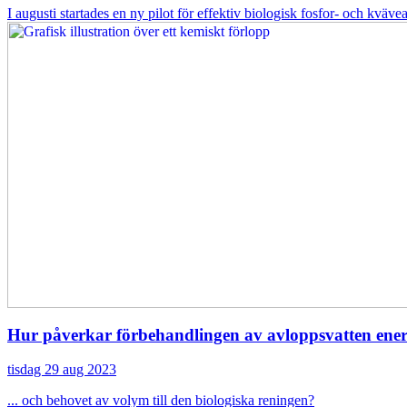
I augusti startades en ny pilot för effektiv biologisk fosfor- och kvä
Hur påverkar förbehandlingen av avloppsvatten ene
tisdag 29 aug 2023
... och behovet av volym till den biologiska reningen?