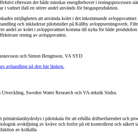
ffektivt eftersom det både minskar energibehovet i reningsprocessen nä
var i vattnet ifall en större andel används för biogasproduktion.
orskades möjligheten att använda kolet i det inkommande avloppsvattnet
rbehandling och inkluderar pilotstudier på Källby avloppsreningsverk. F
örre andel av kolet i avloppsvattnet komma till nytta för både produkti
 effektivare rening av avloppsvatten.
 Gustavsson och Simon Bengtsson, VA SYD
es avhandling på den här länken.
en Utveckling, Sweden Water Research och VA-teknik Södra.
 primärslamhydrolys i pilotskala för att erhålla driftserfarenhet och p
ologisk avskiljning av kväve och fosfor på ett kontrollerat och säkert sät
duktion av kolkälla