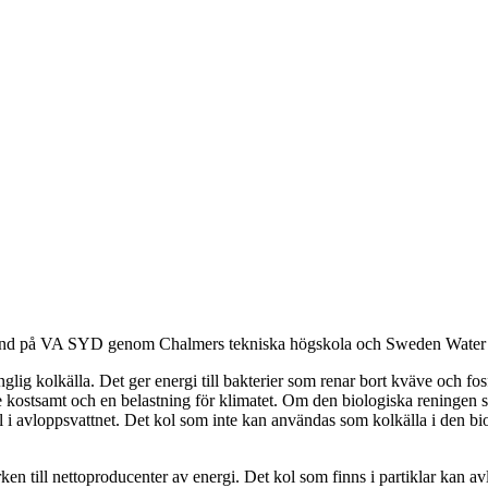
torand på VA SYD genom Chalmers tekniska högskola och Sweden Water
källa. Det ger energi till bakterier som renar bort kväve och fosfor 
e kostsamt och en belastning för klimatet. Om den biologiska reningen ska
l i avloppsvattnet. Det kol som inte kan användas som kolkälla i den bi
ken till nettoproducenter av energi. Det kol som finns i partiklar kan av