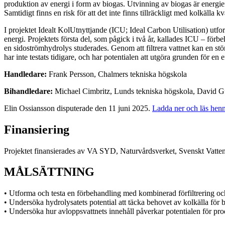
produktion av energi i form av biogas. Utvinning av biogas är energie
Samtidigt finns en risk för att det inte finns tillräckligt med kolkälla k
I projektet Idealt KolUtnyttjande (ICU; Ideal Carbon Utilisation) utf
energi. Projektets första del, som pågick i två år, kallades ICU – fö
en sidoströmhydrolys studerades. Genom att filtrera vattnet kan en st
har inte testats tidigare, och har potentialen att utgöra grunden för en
Handledare:
Frank Persson, Chalmers tekniska högskola
Bihandledare:
Michael Cimbritz, Lunds tekniska högskola, David
Elin Ossiansson disputerade den 11 juni 2025.
Ladda ner och läs henn
Finansiering
Projektet finansierades av VA SYD, Naturvårdsverket, Svenskt Vatt
MÅLSÄTTNING
• Utforma och testa en förbehandling med kombinerad förfiltrering och
• Undersöka hydrolysatets potential att täcka behovet av kolkälla för bi
• Undersöka hur avloppsvattnets innehåll påverkar potentialen för pro