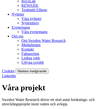
RecoLab
REWAISE
Testbädd Ellinge
Nyheter
Våra nyheter
Nyhetsbrev
Evenemang
Våra evenemang
Om oss
Om Sweden Water Research
Medarbetare
Kontakt
Fakturering
Lediga jobb
Utlysta exjobb
Cookies
Hantera medgivande
Linkedin
Våra projekt
Sweden Water Research driver ett stort antal forsknings- och
utvecklingsprojekt inom vatten och avlopp.