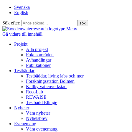
Svenska
English
Sök efter:
Meny
Gå vidare till innehåll
Projekt
Alla projekt
Fokusområden
Avhandlingar
Publikationer
Testbäddar
Testbäddar, living labs och mer
Forskningsstation Bolmen
Källby vattenverkstad
RecoLab
REWAISE
Testbädd Ellinge
Nyheter
Våra nyheter
Nyhetsbrev
Evenemang
Våra evenemang