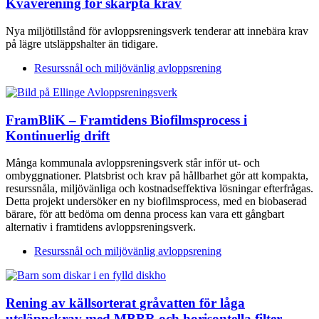
Kväverening för skärpta krav
Nya miljötillstånd för avloppsreningsverk tenderar att innebära krav
på lägre utsläppshalter än tidigare.
Resurssnål och miljövänlig avloppsrening
FramBliK – Framtidens Biofilmsprocess i
Kontinuerlig drift
Många kommunala avloppsreningsverk står inför ut- och
ombyggnationer. Platsbrist och krav på hållbarhet gör att kompakta,
resurssnåla, miljövänliga och kostnadseffektiva lösningar efterfrågas.
Detta projekt undersöker en ny biofilmsprocess, med en biobaserad
bärare, för att bedöma om denna process kan vara ett gångbart
alternativ i framtidens avloppsreningsverk.
Resurssnål och miljövänlig avloppsrening
Rening av källsorterat gråvatten för låga
utsläppskrav med MBBR och horisontella filter