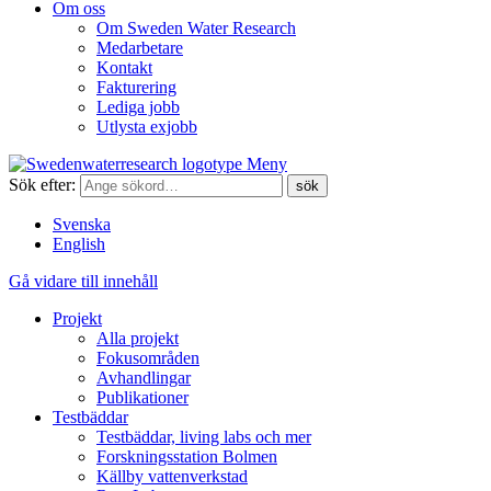
Om oss
Om Sweden Water Research
Medarbetare
Kontakt
Fakturering
Lediga jobb
Utlysta exjobb
Meny
Sök efter:
Svenska
English
Gå vidare till innehåll
Projekt
Alla projekt
Fokusområden
Avhandlingar
Publikationer
Testbäddar
Testbäddar, living labs och mer
Forskningsstation Bolmen
Källby vattenverkstad