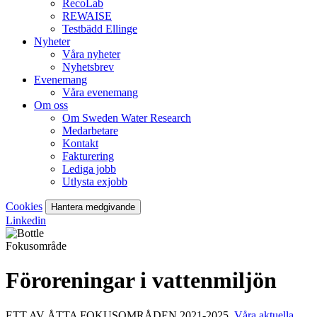
RecoLab
REWAISE
Testbädd Ellinge
Nyheter
Våra nyheter
Nyhetsbrev
Evenemang
Våra evenemang
Om oss
Om Sweden Water Research
Medarbetare
Kontakt
Fakturering
Lediga jobb
Utlysta exjobb
Cookies
Hantera medgivande
Linkedin
Fokusområde
Föroreningar i vattenmiljön
ETT AV ÅTTA FOKUSOMRÅDEN 2021-2025.
Våra aktuella