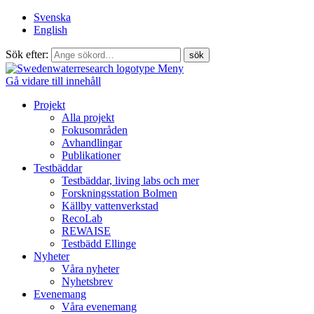
Svenska
English
Sök efter:
Meny
Gå vidare till innehåll
Projekt
Alla projekt
Fokusområden
Avhandlingar
Publikationer
Testbäddar
Testbäddar, living labs och mer
Forskningsstation Bolmen
Källby vattenverkstad
RecoLab
REWAISE
Testbädd Ellinge
Nyheter
Våra nyheter
Nyhetsbrev
Evenemang
Våra evenemang