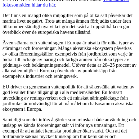
fokusområden hittar du här
.
Det finns en mängd olika miljögifter som på olika sätt påverkar det
marina livet negativt. Trots att många ämnen förbjudits under åren
tillkommer ständigt nya vilket gör det svårt att upprätthålla en god
överblick över de europeiska havens tillstånd.
Även sjöarna och vattendragen i Europa är utsatta för olika typer av
störningar och föroreningar. Många akvatiska ekosystem påverkas
av olika föroreningskällor, exempelvis från jordbruket som varje år
bidrar till läckage av näring och farliga ämnen från olika typer av
gödnings- och bekämpningsmedel. Utöver detta är 20–25 procent av
alla vattenmiljöer i Europa påverkade av punktutsläpp från
exempelvis industrier och reningsverk.
EU driver en gemensam vattenpolitik för att säkerställa att vatten av
god kvalitet finns tillgängligt i alla medlemsländer. En fortsatt
utveckling av reningsverken och ett minskat näringsläckage från
jordbruket är nödvändigt för att nå målet om hälsosamma akvatiska
ekosystem i Europa.
Samtidigt som det införs åtgärder som minskar både användning och
utsläpp av kända föroreningar står vi inför nya utmaningar. Ett
exempel är att antalet kemiska produkter ökar starkt. Och att det
fortfarande saknas mycket kunskap om hur kemikalier och