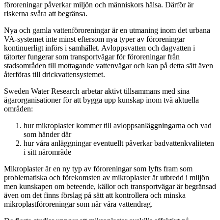
föroreningar påverkar miljön och människors hälsa. Därför är
riskerna svåra att begränsa.
Nya och gamla vattenföroreningar är en utmaning inom det urbana
VA-systemet inte minst eftersom nya typer av föroreningar
kontinuerligt införs i samhället. Avloppsvatten och dagvatten i
tätorter fungerar som transportvägar för föroreningar från
stadsområden till mottagande vattenvägar och kan på detta sätt även
återföras till drickvattensystemet.
Sweden Water Research arbetar aktivt tillsammans med sina
ägarorganisationer för att bygga upp kunskap inom två aktuella
områden:
hur mikroplaster kommer till avloppsanläggningarna och vad
som händer där
hur våra anläggningar eventuellt påverkar badvattenkvaliteten
i sitt närområde
Mikroplaster är en ny typ av föroreningar som lyfts fram som
problematiska och förekomsten av mikroplaster är utbredd i miljön
men kunskapen om beteende, källor och transportvägar är begränsad
även om det finns förslag på sätt att kontrollera och minska
mikroplastföroreningar som når våra vattendrag.