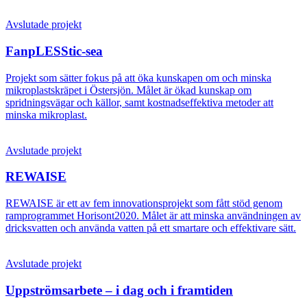
Avslutade projekt
FanpLESStic-sea
Projekt som sätter fokus på att öka kunskapen om och minska
mikroplastskräpet i Östersjön. Målet är ökad kunskap om
spridningsvägar och källor, samt kostnadseffektiva metoder att
minska mikroplast.
Avslutade projekt
REWAISE
REWAISE är ett av fem innovationsprojekt som fått stöd genom
ramprogrammet Horisont2020. Målet är att minska användningen av
dricksvatten och använda vatten på ett smartare och effektivare sätt.
Avslutade projekt
Uppströmsarbete – i dag och i framtiden