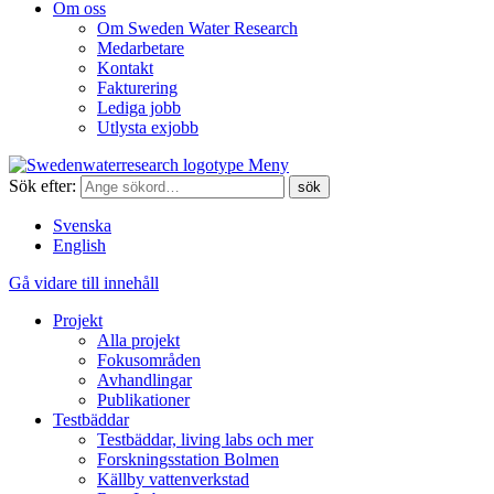
Om oss
Om Sweden Water Research
Medarbetare
Kontakt
Fakturering
Lediga jobb
Utlysta exjobb
Meny
Sök efter:
Svenska
English
Gå vidare till innehåll
Projekt
Alla projekt
Fokusområden
Avhandlingar
Publikationer
Testbäddar
Testbäddar, living labs och mer
Forskningsstation Bolmen
Källby vattenverkstad