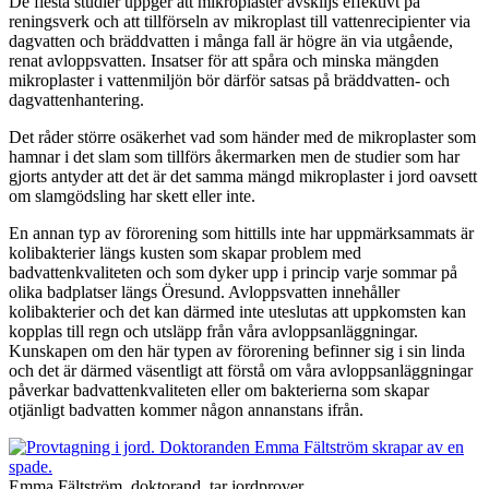
De flesta studier uppger att mikroplaster avskiljs effektivt på
reningsverk och att tillförseln av mikroplast till vattenrecipienter via
dagvatten och bräddvatten i många fall är högre än via utgående,
renat avloppsvatten. Insatser för att spåra och minska mängden
mikroplaster i vattenmiljön bör därför satsas på bräddvatten- och
dagvattenhantering.
Det råder större osäkerhet vad som händer med de mikroplaster som
hamnar i det slam som tillförs åkermarken men de studier som har
gjorts antyder att det är det samma mängd mikroplaster i jord oavsett
om slamgödsling har skett eller inte.
En annan typ av förorening som hittills inte har uppmärksammats är
kolibakterier längs kusten som skapar problem med
badvattenkvaliteten och som dyker upp i princip varje sommar på
olika badplatser längs Öresund. Avloppsvatten innehåller
kolibakterier och det kan därmed inte uteslutas att uppkomsten kan
kopplas till regn och utsläpp från våra avloppsanläggningar.
Kunskapen om den här typen av förorening befinner sig i sin linda
och det är därmed väsentligt att förstå om våra avloppsanläggningar
påverkar badvattenkvaliteten eller om bakterierna som skapar
otjänligt badvatten kommer någon annanstans ifrån.
Emma Fältström, doktorand, tar jordprover.