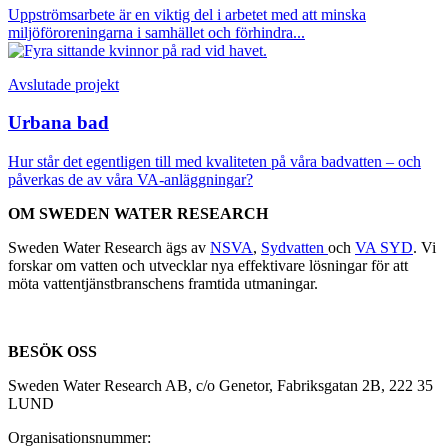
Uppströmsarbete är en viktig del i arbetet med att minska
miljöföroreningarna i samhället och förhindra...
Avslutade projekt
Urbana bad
Hur står det egentligen till med kvaliteten på våra badvatten – och
påverkas de av våra VA-anläggningar?
OM SWEDEN WATER RESEARCH
Sweden Water Research ägs av
NSVA
,
Sydvatten
och
VA SYD
. Vi
forskar om vatten och utvecklar nya effektivare lösningar för att
möta vattentjänstbranschens framtida utmaningar.
BESÖK OSS
Sweden Water Research AB, c/o Genetor, Fabriksgatan 2B, 222 35
LUND
Organisationsnummer: