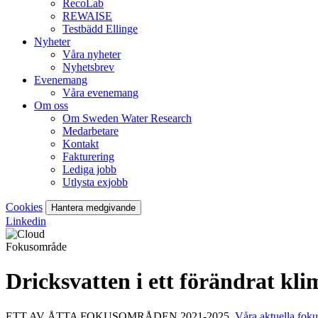
RecoLab
REWAISE
Testbädd Ellinge
Nyheter
Våra nyheter
Nyhetsbrev
Evenemang
Våra evenemang
Om oss
Om Sweden Water Research
Medarbetare
Kontakt
Fakturering
Lediga jobb
Utlysta exjobb
Cookies
Hantera medgivande
Linkedin
Fokusområde
Dricksvatten i ett förändrat kli
ETT AV ÅTTA FOKUSOMRÅDEN 2021-2025.
Våra aktuella foku