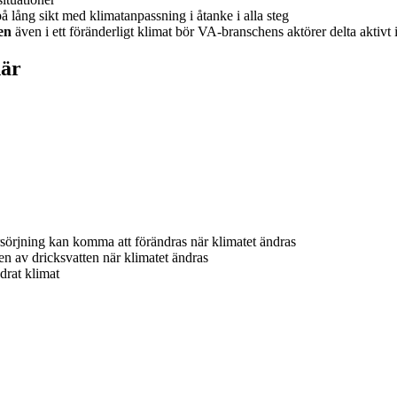
å lång sikt med klimatanpassning i åtanke i alla steg
en
även i ett föränderligt klimat bör VA-branschens aktörer delta aktivt
här
rsörjning kan komma att förändras när klimatet ändras​
n av dricksvatten när klimatet ändras​
rat klimat​