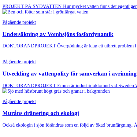
PROJEKT PÅ SYDVATTEN Hur mycket vatten finns det egentligen i L
Pågående projekt
Undersökning av Vombsjöns fosfordynamik
DOKTORANDPROJEKT Övergödning är idag ett utbrett problem i flera 
Pågående projekt
Utveckling av vattenpolicy för samverkan i avrinni
DOKTORANDPROJEKT Emma är industridoktorand vid Sweden Water Res
Pågående projekt
Muråns dränering och ekologi
Också ekologin i sjön förändras som en följd av ökad brunfärgning. 