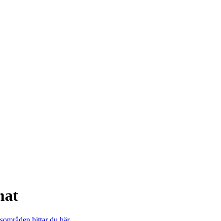
mat
sområden hittar du här
.