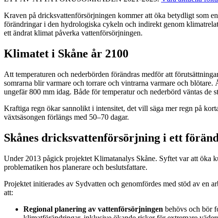
Kraven på dricksvattenförsörjningen kommer att öka betydligt som en ef
förändringar i den hydrologiska cykeln och indirekt genom klimatrel
ett ändrat klimat påverka vattenförsörjningen.
Klimatet i Skåne år 2100
Att temperaturen och nederbörden förändras medför att förutsättningar
somrarna blir varmare och torrare och vintrarna varmare och blötare
ungefär 800 mm idag. Både för temperatur och nederbörd väntas de st
Kraftiga regn ökar sannolikt i intensitet, det vill säga mer regn på 
växtsäsongen förlängs med 50–70 dagar.
Skånes dricksvattenförsörjning i ett förän
Under 2013 pågick projektet Klimatanalys Skåne. Syftet var att öka k
problematiken hos planerare och beslutsfattare.
Projektet initierades av Sydvatten och genomfördes med stöd av en arb
att:
Regional planering av vattenförsörjningen
behövs och bör fo
klimatförändringar, inklusive ökande risker för extremare väders