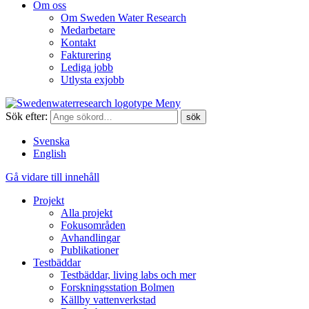
Om oss
Om Sweden Water Research
Medarbetare
Kontakt
Fakturering
Lediga jobb
Utlysta exjobb
Meny
Sök efter:
Svenska
English
Gå vidare till innehåll
Projekt
Alla projekt
Fokusområden
Avhandlingar
Publikationer
Testbäddar
Testbäddar, living labs och mer
Forskningsstation Bolmen
Källby vattenverkstad