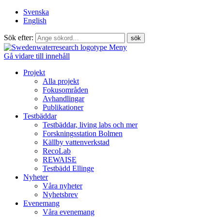
Svenska
English
Sök efter:
Meny
Gå vidare till innehåll
Projekt
Alla projekt
Fokusområden
Avhandlingar
Publikationer
Testbäddar
Testbäddar, living labs och mer
Forskningsstation Bolmen
Källby vattenverkstad
RecoLab
REWAISE
Testbädd Ellinge
Nyheter
Våra nyheter
Nyhetsbrev
Evenemang
Våra evenemang