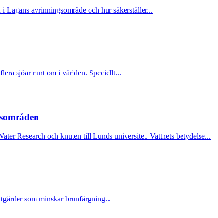
agans avrinningsområde och hur säkerställer...
sjöar runt om i världen. Speciellt...
ngsområden
earch och knuten till Lunds universitet. Vattnets betydelse...
Åtgärder som minskar brunfärgning...