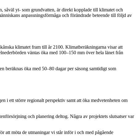
, såväl yt- som grundvatten, är direkt kopplade till klimatet och
människans anpassningsförmåga och förändrade beteende till följd av
kånska klimatet fram till år 2100. Klimatberäkningarna visar att
edelnederbörden väntas öka med 100–150 mm över hela länet från
songen beräknas öka med 50–80 dagar per säsong samtidigt som
n i ett större regionalt perspektiv samt att öka medvetenheten om
nförsörjning och planering deltog. Några av projektets slutsatser var
ör att möta de utmaningar vi står inför i och med pågående