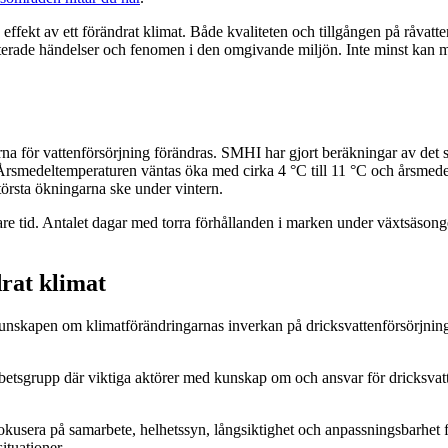
fekt av ett förändrat klimat. Både kvaliteten och tillgången på råvatten
aterade händelser och fenomen i den omgivande miljön. Inte minst kan 
na för vattenförsörjning förändras. SMHI har gjort beräkningar av det s
. Årsmedeltemperaturen väntas öka med cirka 4 °C till 11 °C och årsm
örsta ökningarna ske under vintern.
kortare tid. Antalet dagar med torra förhållanden i marken under växtsä
drat klimat
unskapen om klimatförändringarnas inverkan på dricksvattenförsörjninge
etsgrupp där viktiga aktörer med kunskap om och ansvar för dricksvatte
kusera på samarbete, helhetssyn, långsiktighet och anpassningsbarhet f
ituationer